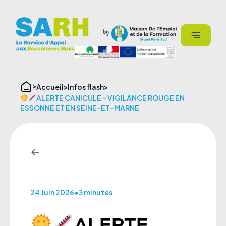
Aller
Panneau de gestion des cookies
au
contenu
Accueil
Infos flash
ALERTE CANICULE – VIGILANCE ROUGE EN
ESSONNE ET EN SEINE-ET-MARNE
24 Juin 2026
•
3 minutes
ALERTE