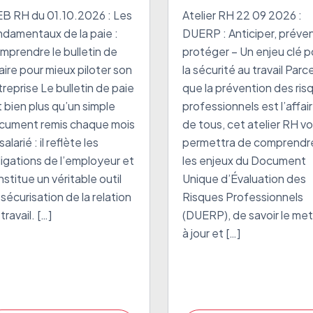
 bulletin de salaire
Un enjeu clé pour l
B RH du 01.10.2026 : Les
Atelier RH 22 09 2026 :
ur mieux piloter
sécurité au travail
ndamentaux de la paie :
DUERP : Anticiper, préveni
n entreprise
mprendre le bulletin de
protéger – Un enjeu clé p
aire pour mieux piloter son
la sécurité au travail Parc
reprise Le bulletin de paie
que la prévention des ris
 bien plus qu’un simple
professionnels est l’affai
cument remis chaque mois
de tous, cet atelier RH v
salarié : il reflète les
permettra de comprendr
ligations de l’employeur et
les enjeux du Document
stitue un véritable outil
Unique d’Évaluation des
sécurisation de la relation
Risques Professionnels
travail. […]
(DUERP), de savoir le met
à jour et […]