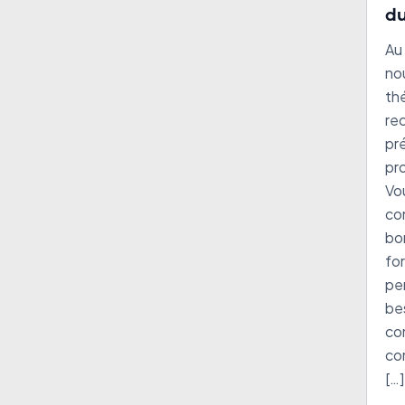
du
bo
Au
no
th
re
pr
pro
Vo
co
bon
fo
pe
be
co
co
[…]