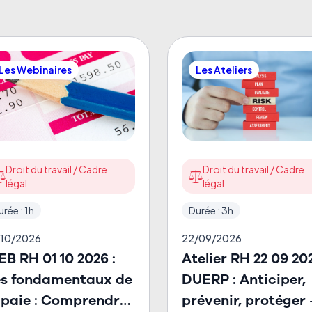
Les Webinaires
Les Ateliers
Droit du travail / Cadre
Droit du travail / Cadre
légal
légal
urée : 1h
Durée : 3h
/10/2026
22/09/2026
B RH 01 10 2026 :
Atelier RH 22 09 202
es fondamentaux de
DUERP : Anticiper,
 paie : Comprendre
prévenir, protéger 