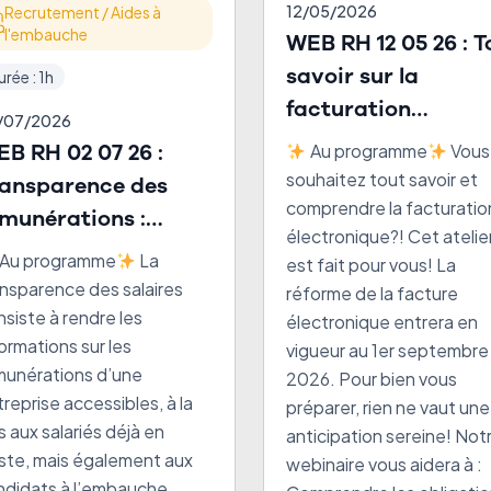
12/05/2026
Recrutement / Aides à
l'embauche
WEB RH 12 05 26 : Tout
savoir sur la
urée : 1h
facturation
/07/2026
électronique!
B RH 02 07 26 :
Au programme
Vous
souhaitez tout savoir et
ansparence des
comprendre la facturatio
munérations :
électronique?! Cet atelie
ticipez, sécurisez,
Au programme
La
est fait pour vous! La
lorisez !
ansparence des salaires
réforme de la facture
siste à rendre les
électronique entrera en
ormations sur les
vigueur au 1er septembre
munérations d’une
2026. Pour bien vous
reprise accessibles, à la
préparer, rien ne vaut une
s aux salariés déjà en
anticipation sereine! Not
ste, mais également aux
webinaire vous aidera à :
ndidats à l’embauche.