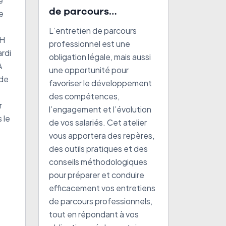
e
de parcours
ue
professionnel en 2026
L’entretien de parcours
RH
professionnel est une
rdi
obligation légale, mais aussi
À
une opportunité pour
 de
favoriser le développement
des compétences,
r
l’engagement et l’évolution
 le
de vos salariés. Cet atelier
vous apportera des repères,
des outils pratiques et des
conseils méthodologiques
pour préparer et conduire
efficacement vos entretiens
de parcours professionnels,
tout en répondant à vos