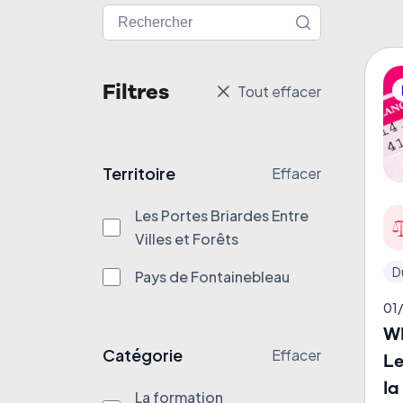
Filtres
Tout effacer
Territoire
Effacer
Les Portes Briardes Entre
Villes et Forêts
D
Pays de Fontainebleau
01
WE
Catégorie
Effacer
L
la
La formation