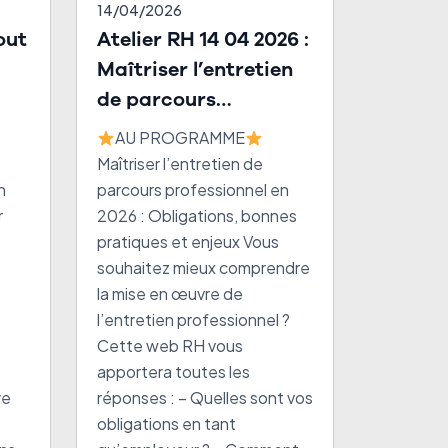
14/04/2026
Atelier RH 14 04 2026 :
Maîtriser l’entretien
de parcours
professionnel en 2026
AU PROGRAMME
Maîtriser l’entretien de
n
parcours professionnel en
r
2026 : Obligations, bonnes
pratiques et enjeux Vous
souhaitez mieux comprendre
la mise en œuvre de
l’entretien professionnel ?
Cette web RH vous
apportera toutes les
re
réponses : – Quelles sont vos
obligations en tant