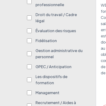
le
professionnelle
WE
po
fo
Droit du travail / Cadre
so
Co
légal
sal
ent
Évaluation des risques
est
Fidélisation
do
au 
Gestion administrative du
ob
personnel
con
GPEC / Anticipation
de 
de 
Les dispositifs de
formation
Management
Recrutement / Aides à