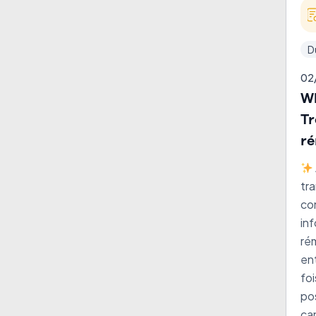
D
02
WE
Tr
ré
an
va
tr
con
inf
ré
ent
foi
po
ca