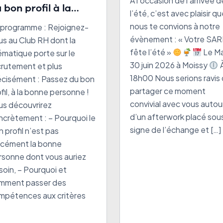
À l’occasion de l’arrivée d
 bon profil à la
l’été, c’est avec plaisir q
nne personne !
nous te convions à notre
 programme : Rejoignez-
évènement : « Votre SA
us au Club RH dont la
fête l’été »
Le Ma
ématique porte sur le
30 juin 2026 à Moissy
crutement et plus
18h00 Nous serions ravis
écisément : Passez du bon
partager ce moment
fil, à la bonne personne !
convivial avec vous autou
us découvrirez
d’un afterwork placé sous
ncrètement : – Pourquoi le
signe de l’échange et […]
 profil n’est pas
rcément la bonne
rsonne dont vous auriez
soin, – Pourquoi et
mment passer des
mpétences aux critères