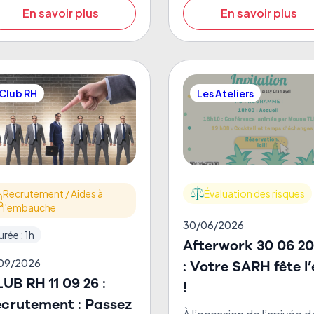
En savoir plus
En savoir plus
Club RH
Les Ateliers
Recrutement / Aides à
Évaluation des risques
l'embauche
30/06/2026
urée : 1h
Afterwork 30 06 2
/09/2026
: Votre SARH fête l’
UB RH 11 09 26 :
!
crutement : Passez