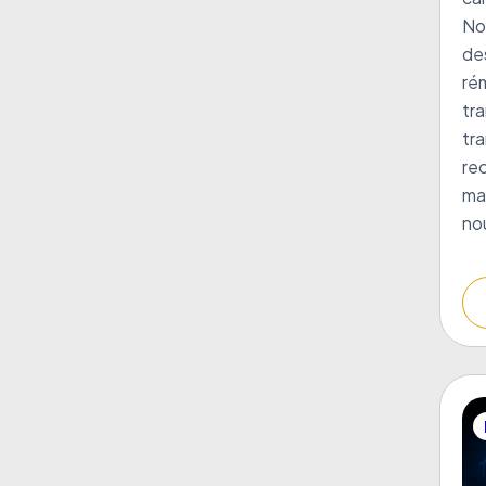
No
des
rém
tra
tr
re
ma
no