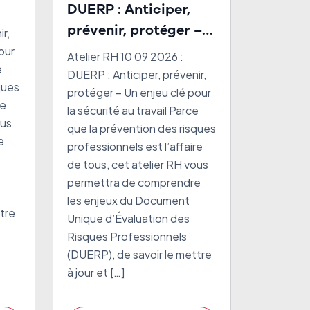
a
DUERP : Anticiper,
prévenir, protéger –
r,
Un enjeu clé pour la
our
Atelier RH 10 09 2026 :
e
sécurité au travail
DUERP : Anticiper, prévenir,
ques
protéger – Un enjeu clé pour
re
la sécurité au travail Parce
ous
que la prévention des risques
e
professionnels est l’affaire
de tous, cet atelier RH vous
permettra de comprendre
les enjeux du Document
tre
Unique d’Évaluation des
Risques Professionnels
(DUERP), de savoir le mettre
à jour et […]