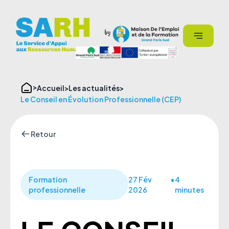
Aller
Panneau de gestion des cookies
au
contenu
Accueil
Les actualités
Le Conseil en Évolution Professionnelle (CEP)
Retour
Formation
27 Fév
•
4
professionnelle
2026
minutes