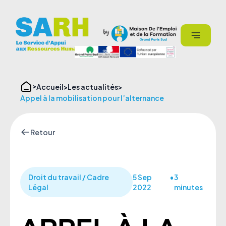
Aller
Panneau de gestion des cookies
au
contenu
Accueil
Les actualités
Appel à la mobilisation pour l’alternance
Retour
Droit du travail / Cadre
5 Sep
•
3
Légal
2022
minutes