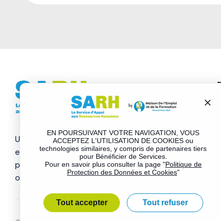
T
EN POURSUIVANT VOTRE NAVIGATION, VOUS
Un service d’appui RH de proximité, personnalisé et
ACCEPTEZ L'UTILISATION DE COOKIES ou
technologies similaires, y compris de partenaires tiers
entièrement pris en charge pour apporter une
pour Bénéficier de Services.
première réponse, informer sur les sujets RH et
Pour en savoir plus consulter la page "
Politique de
Protection des Données et Cookies
"
orienter.
Tout accepter
Tout refuser