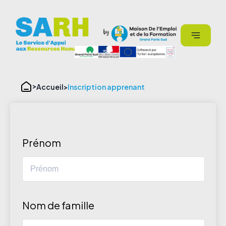
Aller
Panneau de gestion des cookies
au
contenu
Accueil
Inscription apprenant
Prénom
Nom de famille