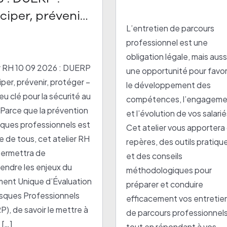
2026
ciper, prévenir,
L’entretien de parcours
téger – Un
professionnel est une
u clé pour la
obligation légale, mais auss
rité au travail
r RH 10 09 2026 : DUERP
une opportunité pour favor
ciper, prévenir, protéger –
le développement des
eu clé pour la sécurité au
compétences, l’engageme
l Parce que la prévention
et l’évolution de vos salarié
sques professionnels est
Cet atelier vous apportera
ire de tous, cet atelier RH
repères, des outils pratiqu
permettra de
et des conseils
endre les enjeux du
méthodologiques pour
ent Unique d’Évaluation
préparer et conduire
isques Professionnels
efficacement vos entretie
), de savoir le mettre à
de parcours professionnels
 […]
tout en répondant à vos