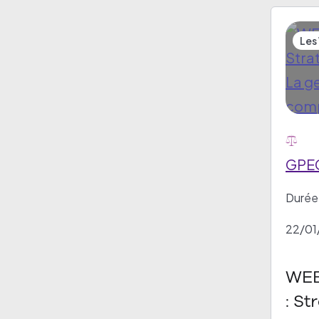
Les
GPEC
Durée 
22/01
WEB
: St