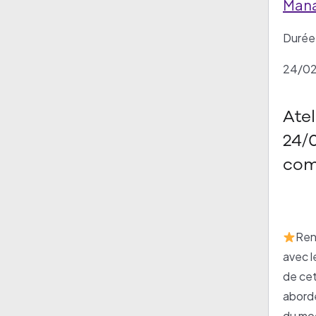
Man
Durée 
24/0
Ate
24/
com
mie
avec
Ren
avec 
de cet
aborde
du mo