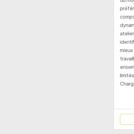
préfé
compo
dynam
atelie
identif
mieux
travai
ensemb
limité
Char