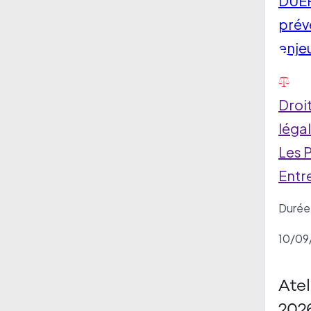
Droit
légal
Les 
Entre
Durée 
10/09
Atel
2026 : DUE