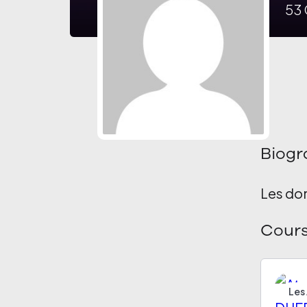
53
Biogr
Les do
Cour
Les 