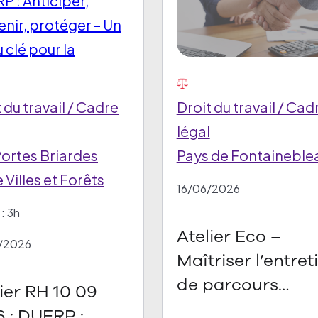
 du travail / Cadre
Droit du travail / Cad
légal
Portes Briardes
Pays de Fontaineble
 Villes et Forêts
16/06/2026
: 3h
Atelier Eco –
/2026
Maîtriser l’entret
de parcours
ier RH 10 09
professionnel en
RP :