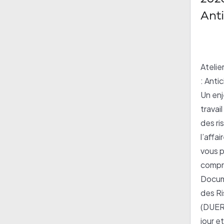
Anti
pro
enje
sécu
Atelie
: Anti
Un enj
travai
des ri
l’affa
vous 
compr
Docum
des R
(DUERP
jour et