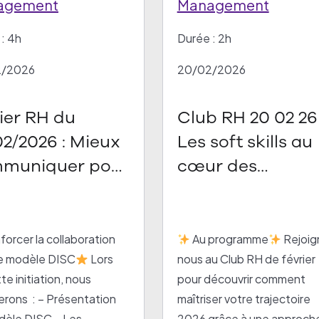
agement
Management
: 4h
Durée : 2h
2/2026
20/02/2026
lier RH du
Club RH 20 02 26 :
02/2026 : Mieux
Les soft skills au
muniquer pour
cœur des
ux collaborer
pratiques RH
 l’outil DISC
forcer la collaboration
Au programme
Rejoig
le modèle DISC
Lors
nous au Club RH de février
te initiation, nous
pour découvrir comment
rons : – Présentation
maîtriser votre trajectoire
dèle DISC – Les
2026 grâce à une approch