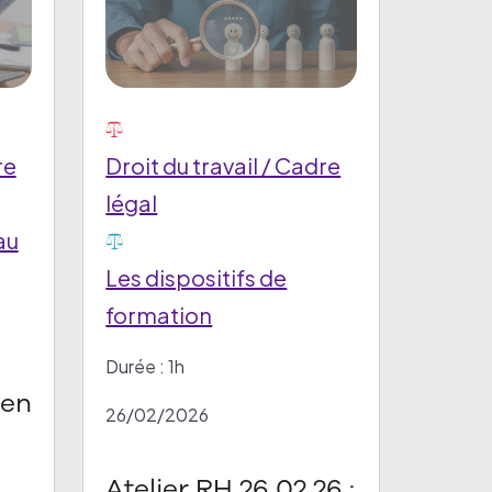
re
Droit du travail / Cadre
légal
au
Les dispositifs de
formation
Durée : 1h
ien
26/02/2026
Atelier RH 26 02 26 :