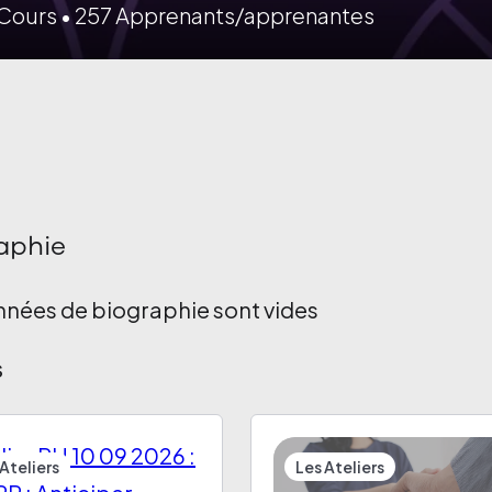
Cours
•
257
Apprenants/apprenantes
aphie
nnées de biographie sont vides
s
Ateliers
Les Ateliers