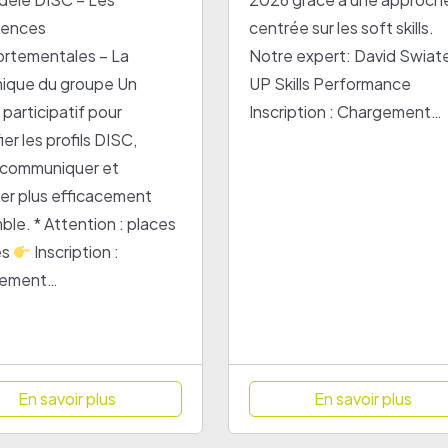
rences
centrée sur les soft skills.
rtementales – La
Notre expert: David Swiat
ique du groupe Un
UP Skills Performance
r participatif pour
Inscription : Chargement…
ier les profils DISC,
 communiquer et
ller plus efficacement
le. * Attention : places
es
Inscription :
gement…
En savoir plus
En savoir plus